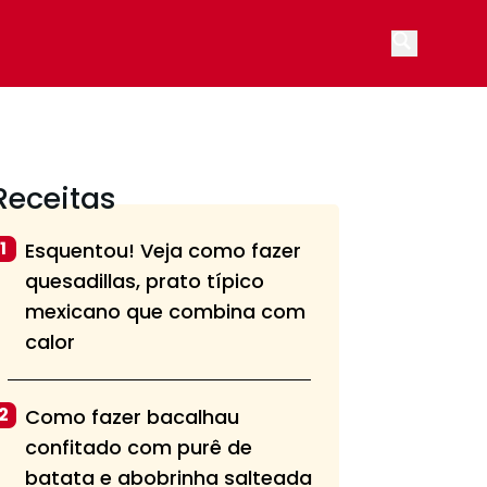
Open main
Receitas
1
Esquentou! Veja como fazer
quesadillas, prato típico
mexicano que combina com
calor
2
Como fazer bacalhau
confitado com purê de
batata e abobrinha salteada