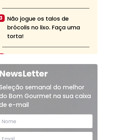
3
Não jogue os talos de
brócolis no lixo. Faça uma
torta!
4
Aprenda a fazer a pasta alla
norma, tradicional do sul da
NewsLetter
Itália
Seleção semanal do melhor
do Bom Gourmet na sua caixa
5
Bolo de chocolate fofinho e
de e-mail
sem cobertura é opção para
o lanche das crianças