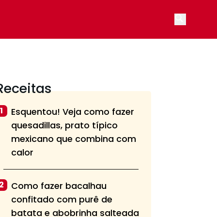
Open main
Receitas
1
Esquentou! Veja como fazer
quesadillas, prato típico
mexicano que combina com
calor
2
Como fazer bacalhau
confitado com purê de
batata e abobrinha salteada