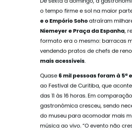
De sexta a domingo, a gastronomi
o tempo firme e sol na maior part
e o Empório Soho
atraíram milha
Niemeyer e Praça da Espanha
, 
formato era o mesmo: barracas 
vendendo pratos de chefs de reno
mais acessíveis
.
Quase
6 mil pessoas foram à 5ª 
ao Festival de Curitiba, que acon
das 11 às 16 horas. Em comparação
gastronômica cresceu, sendo neces
do museu para acomodar mais me
música ao vivo. “O evento não cr