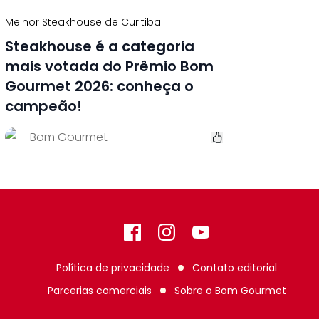
Melhor Steakhouse de Curitiba
Steakhouse é a categoria
mais votada do Prêmio Bom
Gourmet 2026: conheça o
campeão!
Bom Gourmet
Facebook
Instagram
GitHub
Política de privacidade
Contato editorial
Parcerias comerciais
Sobre o
Bom Gourmet