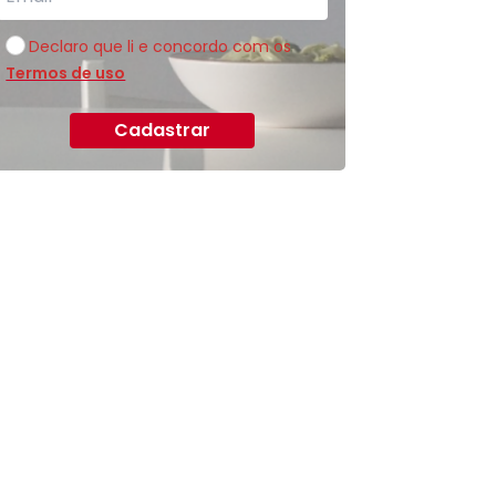
Declaro que li e concordo com os
Termos de uso
Cadastrar