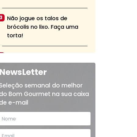
3
Não jogue os talos de
brócolis no lixo. Faça uma
torta!
4
Aprenda a fazer a pasta alla
norma, tradicional do sul da
NewsLetter
Itália
Seleção semanal do melhor
do Bom Gourmet na sua caixa
5
Bolo de chocolate fofinho e
de e-mail
sem cobertura é opção para
o lanche das crianças