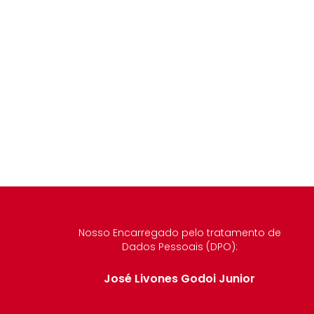
Nosso Encarregado pelo tratamento de
Dados Pessoais (DPO):
José Livones Godoi Junior