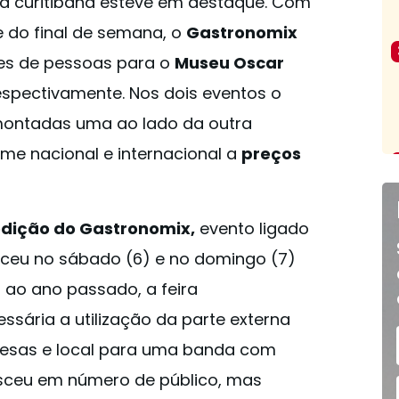
a curitibana esteve em destaque. Com
e do final de semana, o
Gastronomix
res de pessoas para o
Museu Oscar
respectivamente. Nos dois eventos o
montadas uma ao lado da outra
me nacional e internacional a
preços
edição do Gastronomix,
evento ligado
teceu no sábado (6) e no domingo (7)
 ao ano passado, a feira
sária a utilização da parte externa
sas e local para uma banda com
esceu em número de público, mas