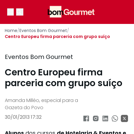
Your Company
Open main menu
Open main menu
Home
/
Eventos Bom Gourmet
/
Centro Europeu firma parceria com grupo suíço
Eventos Bom Gourmet
Centro Europeu firma
parceria com grupo suíço
Amanda Milléo, especial para a
Gazeta do Povo
30/01/2013 17:32
Alunos
dos cursos
de Hotelaria & Eventos e