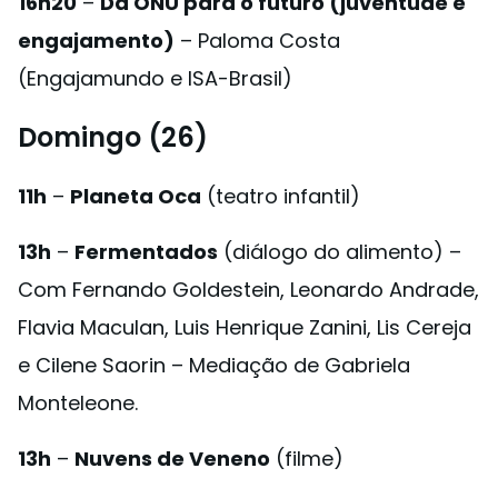
16h20
–
Da ONU para o futuro (juventude e
engajamento)
– Paloma Costa
(Engajamundo e ISA-Brasil)
Domingo (26)
11h
–
Planeta Oca
(teatro infantil)
13h
–
Fermentados
(diálogo do alimento) –
Com Fernando Goldestein, Leonardo Andrade,
Flavia Maculan, Luis Henrique Zanini, Lis Cereja
e Cilene Saorin – Mediação de Gabriela
Monteleone.
13h
–
Nuvens de Veneno
(filme)