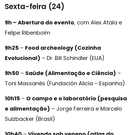
Sexta-feira (24)
9h – Abertura do evento
, com Alex Atala e
Felipe Ribenboim
9h25
–
Food archeology (Cozinha
Evolucional)
– Dr. Bill Schindler (EUA)
9h50
–
Saúde (Alimentação e Ciência)
–
Toni Massanés (Fundación Alicia – Espanha)
10h15
–
O campo e o laboratório (pesquisa
e alimentação)
– Jorge Ferreira e Marcelo
Sulzbacker (Brasil)
10h40
–
Vivendo sob veneno (atlas do