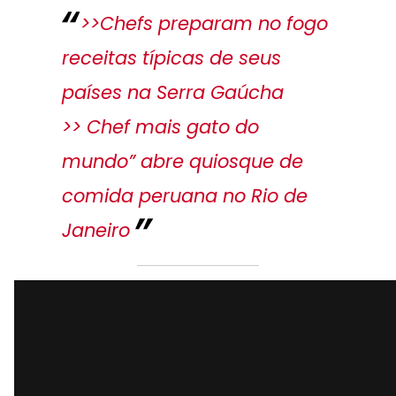
>>Chefs preparam no fogo
receitas típicas de seus
países na Serra Gaúcha
>> Chef mais gato do
mundo” abre quiosque de
comida peruana no Rio de
Janeiro