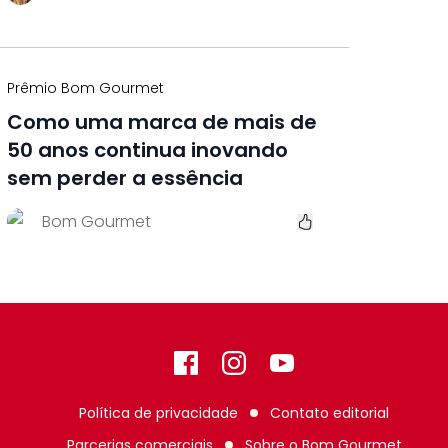
Prêmio Bom Gourmet
Como uma marca de mais de
50 anos continua inovando
sem perder a essência
Bom Gourmet
Facebook
Instagram
GitHub
Política de privacidade
Contato editorial
Parcerias comerciais
Sobre o
Bom Gourmet