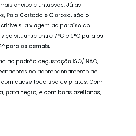
 mais cheios e untuosos. Já as
s, Palo Cortado e Oloroso, são o
ritíveis, a viagem ao paraíso do
rviço situa-se entre 7°C e 9°C para os
 14° para os demais.
imo ao padrão degustação ISO/INAO,
preendentes no acompanhamento de
 com quase todo tipo de pratos. Com
a, pata negra, e com boas azeitonas,