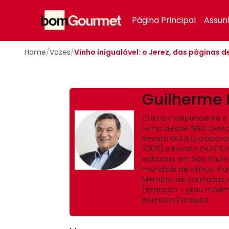
Your Company
Página Principal
Assun
Home
/
Vozes
/
Vinho inigualável: o Jerez, das páginas
Guilherme 
Crítico independente e
tema desde 1990. Dest
Revista GULA (colabor
2009) e Revista GOSTO (
editadas em São Paulo. 
mundiais de vinhos. Par
Membro de confrarias, 
(Infanção - grau máxi
Bairrada, Periquita.