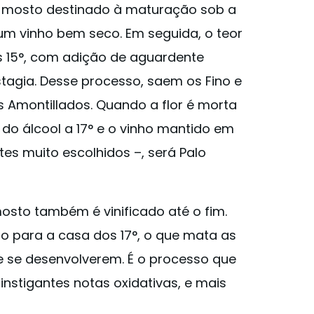
O mosto destinado à maturação sob a
o um vinho bem seco. Em seguida, o teor
s 15°, com adição de aguardente
estagia. Desse processo, saem os Fino e
s Amontillados. Quando a flor é morta
do álcool a 17° e o vinho mantido em
es muito escolhidos –, será Palo
 mosto também é vinificado até o fim.
o para a casa dos 17°, o que mata as
e se desenvolverem. É o processo que
instigantes notas oxidativas, e mais