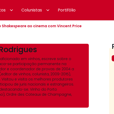
tos
Colunistas
Portifólio
 de Shakespeare ao cinema com Vincent Price
Rodrigues
 aficionado em vinhos, escreve sobre o
aca-se participação permanente na
ador e coordenador de provas de 2004 a
editor de vinhos, colunista, 2009-2015),
Visitou e visita os melhores produtores
ticipou de juris nacionais e estrangeiros.
destacando-se: Vinho do Porto
mo), Ordre des Coteaux de Champagne,