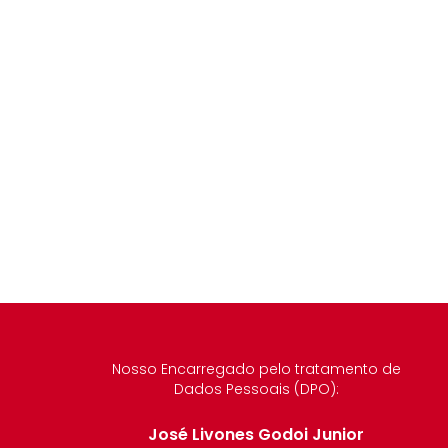
Nosso Encarregado pelo tratamento de
Dados Pessoais (DPO):
José Livones Godoi Junior