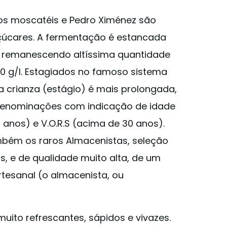
os moscatéis e Pedro Ximénez são
çúcares. A fermentação é estancada
, remanescendo altíssima quantidade
00 g/l. Estagiados no famoso sistema
a crianza (estágio) é mais prolongada,
 denominações com indicação de idade
0 anos) e V.O.R.S (acima de 30 anos).
mbém os raros Almacenistas, seleção
s, e de qualidade muito alta, de um
tesanal (o almacenista, ou
uito refrescantes, sápidos e vivazes.