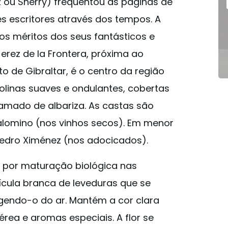
 ou Sherry) frequentou as páginas de
s escritores através dos tempos. A
os méritos dos seus fantásticos e
Jerez de la Frontera, próxima ao
ito de Gibraltar, é o centro da região
olinas suaves e ondulantes, cobertas
amado de albariza. As castas são
lomino (nos vinhos secos). Em menor
Pedro Ximénez (nos adocicados).
a por maturação biológica nas
lícula branca de leveduras que se
egendo-o do ar. Mantém a cor clara
érea e aromas especiais. A flor se