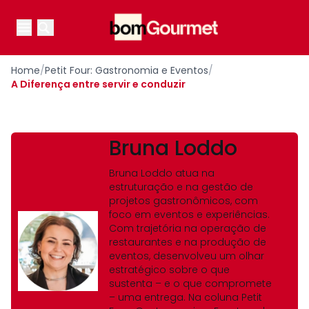
Your Company
Open main menu
Open main menu
Home
/
Petit Four: Gastronomia e Eventos
/
A Diferença entre servir e conduzir
Bruna Loddo
Bruna Loddo atua na
estruturação e na gestão de
projetos gastronômicos, com
foco em eventos e experiências.
Com trajetória na operação de
restaurantes e na produção de
eventos, desenvolveu um olhar
estratégico sobre o que
sustenta – e o que compromete
– uma entrega. Na coluna Petit