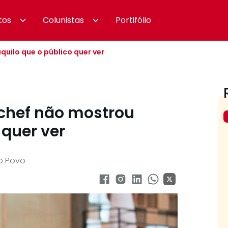
tos
Colunistas
Portifólio
uilo que o público quer ver
rchef não mostrou
 quer ver
o Povo