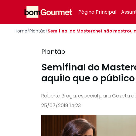
Your Company
Página Principal
Assun
Home
/
Plantão
/
Semifinal do Masterchef não mostrou aq
Plantão
Semifinal do Maste
aquilo que o público
Roberta Braga, especial para Gazeta d
25/07/2018 14:23