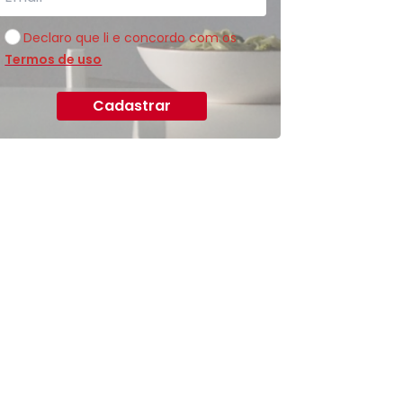
Declaro que li e concordo com os
Termos de uso
Cadastrar