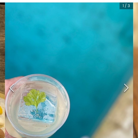
1
/
3