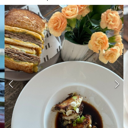
1
/
5