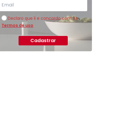
Declaro que li e concordo com os
Termos de uso
Cadastrar