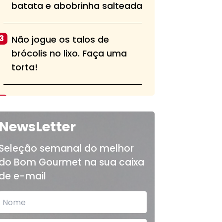
batata e abobrinha salteada
3
Não jogue os talos de
brócolis no lixo. Faça uma
torta!
4
Aprenda a fazer a pasta alla
norma, tradicional do sul da
NewsLetter
Itália
Seleção semanal do melhor
do Bom Gourmet na sua caixa
5
Bolo de chocolate fofinho e
de e-mail
sem cobertura é opção para
o lanche das crianças