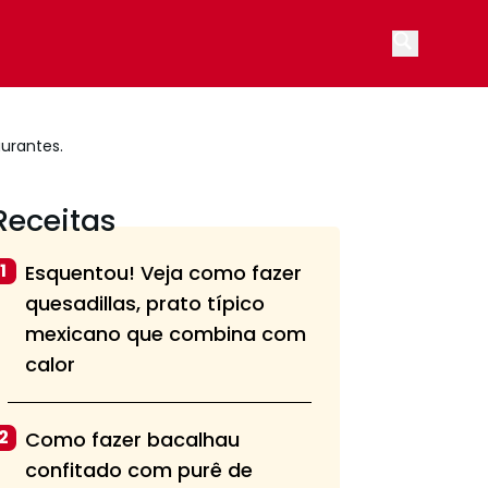
Open main
urantes.
Receitas
1
Esquentou! Veja como fazer
quesadillas, prato típico
mexicano que combina com
calor
2
Como fazer bacalhau
confitado com purê de