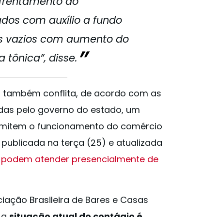
nfrentamento do
ados com auxílio a fundo
es vazios com aumento do
a tônica”, disse.
ba também conflita, de acordo com as
das pelo governo do estado, um
ermitem o funcionamento do comércio
publicada na terça (25) e atualizada
 podem atender presencialmente de
iação Brasileira de Bares e Casas
 a
situação atual do contágio é