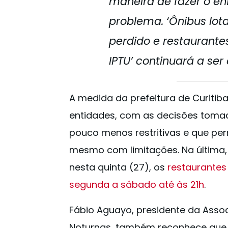
maneira de fazer o e
problema. ‘Ônibus lot
perdido e restaurant
IPTU’ continuará a ser 
A medida da prefeitura de Curiti
entidades, com as decisões toma
pouco menos restritivas e que p
mesmo com limitações. Na última, 
nesta quinta (27), os
restaurantes
segunda a sábado até às 21h
.
Fábio Aguayo, presidente da Assoc
Noturnas, também reconhece que