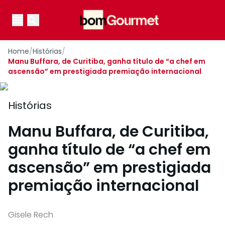
Your Company
Open main menu
Open main menu
Home
/
Histórias
/
Manu Buffara, de Curitiba, ganha título de “a chef em
ascensão” em prestigiada premiação internacional
Histórias
Manu Buffara, de Curitiba,
ganha título de “a chef em
ascensão” em prestigiada
premiação internacional
Gisele Rech