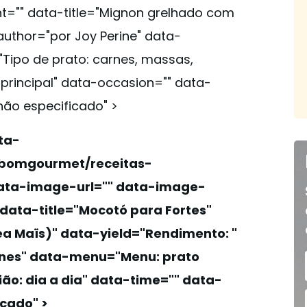
t="" data-title="Mignon grelhado com
author="por Joy Perine" data-
"
Tipo de prato:
carnes, massas,
principal" data-occasion="" data-
não especificado" >
ta-
/bomgourmet/receitas-
ata-image-url="" data-image-
data-title="Mocotó para Fortes"
ea Maïs)" data-yield="
Rendimento:
"
nes" data-menu="
Menu:
prato
ião:
dia a dia" data-time="" data-
cado" >