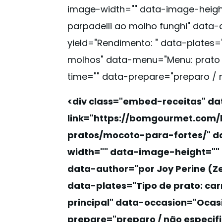
image-width="" data-image-heigh
parpadelli ao molho funghi" data-
yield="
Rendimento:
" data-plates=
molhos" data-menu="
Menu:
prato 
time="" data-prepare="preparo / 
<div class="embed-receitas" da
link="https://bomgourmet.com
pratos/mocoto-para-fortes/" d
width="" data-image-height="" 
data-author="por Joy Perine (Z
data-plates="
Tipo de prato:
car
principal" data-occasion="
Ocas
prepare="preparo / não especifi