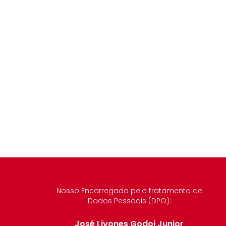
Nosso Encarregado pelo tratamento de
Dados Pessoais (DPO):
José Livones Godoi Junior