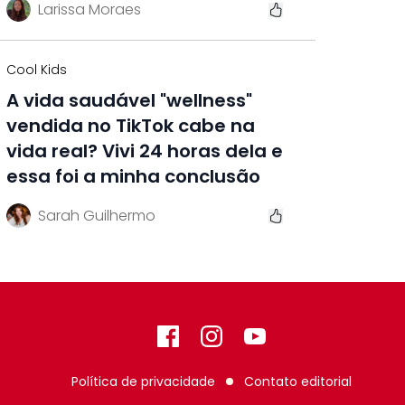
Larissa Moraes
Cool Kids
A vida saudável "wellness"
vendida no TikTok cabe na
vida real? Vivi 24 horas dela e
essa foi a minha conclusão
Sarah Guilhermo
Facebook
Instagram
GitHub
Política de privacidade
Contato editorial