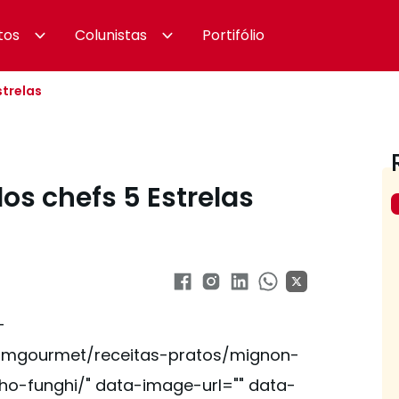
tos
Colunistas
Portifólio
strelas
dos chefs 5 Estrelas
-
omgourmet/receitas-pratos/mignon-
o-funghi/" data-image-url="" data-