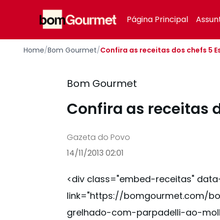
Your Company
Página Principal
Assun
Home
/
Bom Gourmet
/
Confira as receitas dos chefs 5 E
Bom Gourmet
Confira as receitas 
Gazeta do Povo
14/11/2013 02:01
<div class="embed-receitas" data
link="https://bomgourmet.com/b
grelhado-com-parpadelli-ao-molh