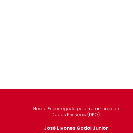
Nosso Encarregado pelo tratamento de
Dados Pessoais (DPO):
José Livones Godoi Junior