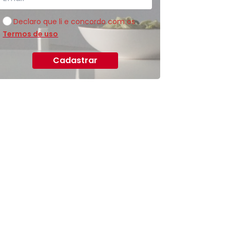
Declaro que li e concordo com os
Termos de uso
Cadastrar