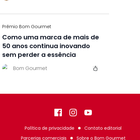
Prêmio Bom Gourmet
Como uma marca de mais de
50 anos continua inovando
sem perder a essência
Bom Gourmet
Facebook
Instagram
GitHub
Política de privacidade
Contato editorial
Parcerias comerciais
Sobre o
Bom Gourmet