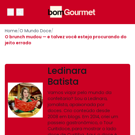
Your Company
Open main menu
Open main menu
Home
/
O Mundo Doce
/
O brunch mudou — e talvez você esteja procurando do
jeito errado
Ledinara
Batista
Vamos viajar pelo mundo da
confeitaria? Sou a Ledinara,
jornalista, apaixonada por
doces. Crio conteúdo desde
2008 em blogs. Em 2014, criei um
passeio gastronômico, o Tour
Curitidoce, para mostrar o lado
doce de Curitiba. Aqui, o doce é