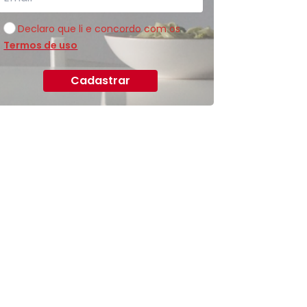
Declaro que li e concordo com os
Termos de uso
Cadastrar