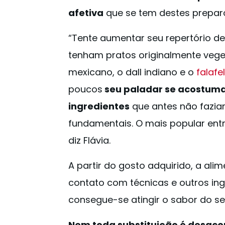
afetiva
que se tem destes prepar
“Tente aumentar seu repertório de
tenham pratos originalmente veg
mexicano, o dall indiano e o
falafe
poucos
seu paladar se acostuma
ingredientes
que antes não fazia
fundamentais. O mais popular entr
diz Flávia.
A partir do gosto adquirido, a al
contato com técnicas e outros ing
consegue-se atingir o sabor do se
Nem toda substituição é desac