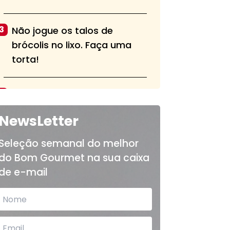
3
Não jogue os talos de
brócolis no lixo. Faça uma
torta!
4
Aprenda a fazer a pasta alla
norma, tradicional do sul da
NewsLetter
Itália
Seleção semanal do melhor
do Bom Gourmet na sua caixa
5
Bolo de chocolate fofinho e
de e-mail
sem cobertura é opção para
o lanche das crianças