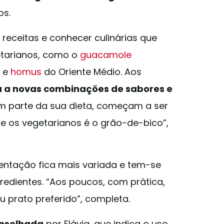
os.
 receitas e conhecer culinárias que
etarianos, como o
guacamole
l
e
homus
do Oriente Médio. Aos
 a novas combinações de sabores e
m parte da sua dieta, começam a ser
e os vegetarianos é o grão-de-bico”,
imentação fica mais variada e tem-se
redientes. “Aos poucos, com prática,
u prato preferido”, completa.
onselhada
por Flávia, que indica o uso