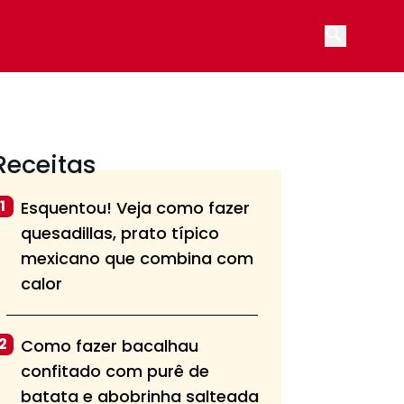
Open main
Receitas
1
Esquentou! Veja como fazer
quesadillas, prato típico
mexicano que combina com
calor
2
Como fazer bacalhau
confitado com purê de
batata e abobrinha salteada