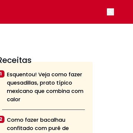
Open main
Receitas
1
Esquentou! Veja como fazer
quesadillas, prato típico
mexicano que combina com
calor
2
Como fazer bacalhau
confitado com purê de