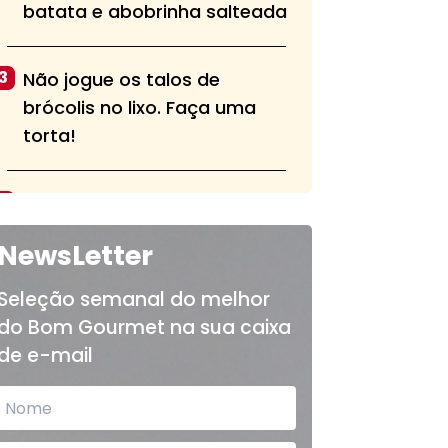
batata e abobrinha salteada
3
Não jogue os talos de
brócolis no lixo. Faça uma
torta!
4
Aprenda a fazer a pasta alla
norma, tradicional do sul da
NewsLetter
Itália
Seleção semanal do melhor
do Bom Gourmet na sua caixa
5
Bolo de chocolate fofinho e
de e-mail
sem cobertura é opção para
o lanche das crianças