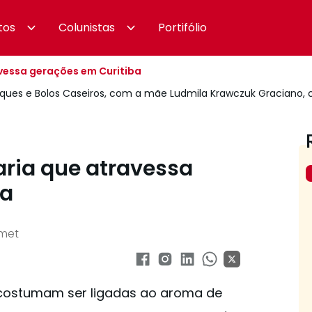
tos
Colunistas
Portifólio
avessa gerações em Curitiba
Cuques e Bolos Caseiros, com a mãe Ludmila Krawczuk Graciano, c
aria que atravessa
ba
rmet
 costumam ser ligadas ao aroma de