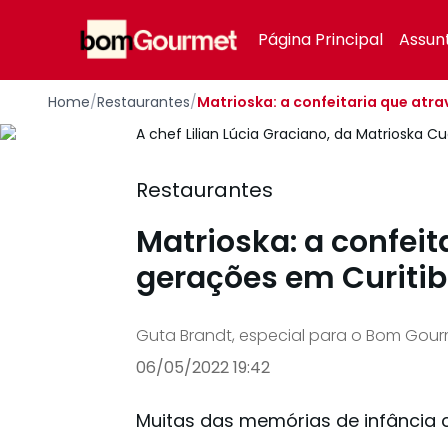
Your Company
Página Principal
Assun
Home
/
Restaurantes
/
Matrioska: a confeitaria que atr
A chef Lilian Lúcia Graciano, da Matrioska 
Restaurantes
Matrioska: a confeit
gerações em Curiti
Guta Brandt, especial para o Bom Gou
06/05/2022 19:42
Muitas das memórias de infância