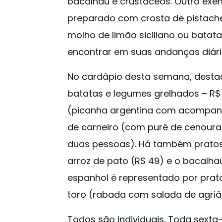
bacalhau e crustáceos. Outro exem
preparado com crosta de pistache
molho de limão siciliano ou batat
encontrar em suas andanças diári
No cardápio desta semana, desta
batatas e legumes grelhados – R$ 
(picanha argentina com acompanh
de carneiro (com purê de cenoura
duas pessoas). Há também pratos
arroz de pato (R$ 49) e o bacalha
espanhol é representado por prat
toro (rabada com salada de agrião
Todos são individuais. Toda sexta