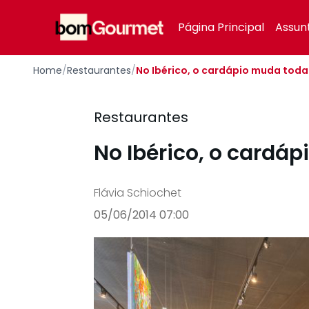
Your Company
Página Principal
Assun
Home
/
Restaurantes
/
No Ibérico, o cardápio muda tod
Restaurantes
No Ibérico, o card
Flávia Schiochet
05/06/2014 07:00