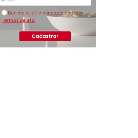
Declaro que li e concordo com os
Termos de uso
Cadastrar