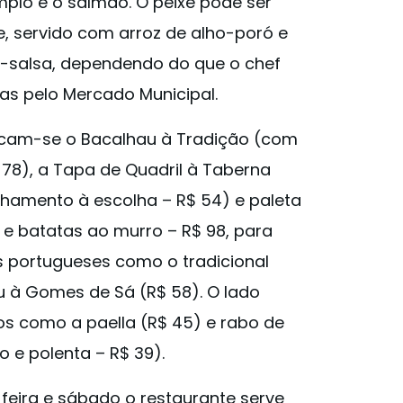
plo é o salmão. O peixe pode ser
, servido com arroz de alho-poró e
a-salsa, dependendo do que o chef
as pelo Mercado Municipal.
cam-se o Bacalhau à Tradição (com
78), a Tapa de Quadril à Taberna
amento à escolha – R$ 54) e paleta
 e batatas ao murro – R$ 98, para
 portugueses como o tradicional
u à Gomes de Sá (R$ 58). O lado
os como a paella (R$ 45) e rabo de
 e polenta – R$ 39).
-feira e sábado o restaurante serve