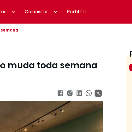
tos
Colunistas
Portifólio
a semana
ápio muda toda semana