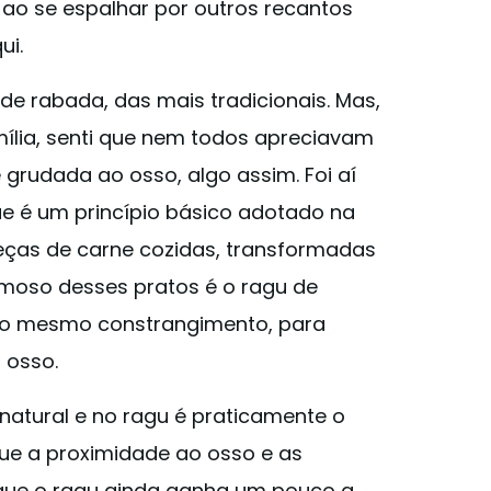
, ao se espalhar por outros recantos
ui.
de rabada, das mais tradicionais. Mas,
lia, senti que nem todos apreciavam
 grudada ao osso, algo assim. Foi aí
 que é um princípio básico adotado na
peças de carne cozidas, transformadas
amoso desses pratos é o ragu de
r o mesmo constrangimento, para
o osso.
atural e no ragu é praticamente o
ue a proximidade ao osso e as
 que o ragu ainda ganha um pouco a