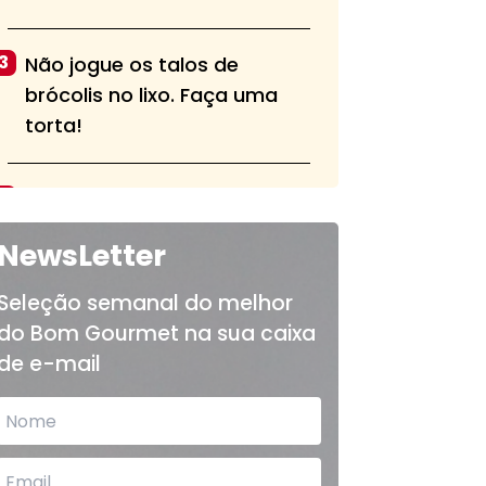
3
Não jogue os talos de
brócolis no lixo. Faça uma
torta!
4
Aprenda a fazer a pasta alla
norma, tradicional do sul da
NewsLetter
Itália
Seleção semanal do melhor
do Bom Gourmet na sua caixa
5
Bolo de chocolate fofinho e
de e-mail
sem cobertura é opção para
o lanche das crianças