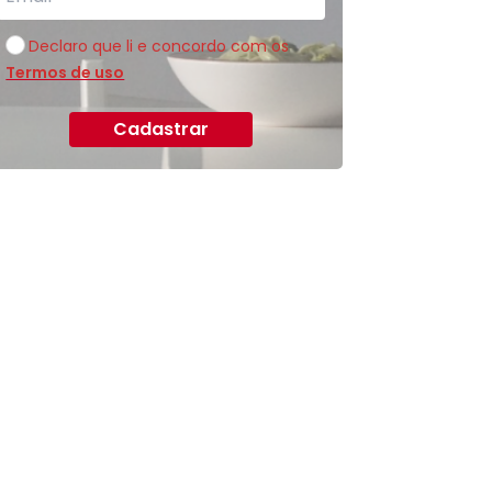
Declaro que li e concordo com os
Termos de uso
Cadastrar