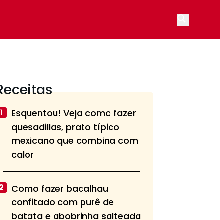
Open main
Receitas
1
Esquentou! Veja como fazer
quesadillas, prato típico
mexicano que combina com
calor
2
Como fazer bacalhau
confitado com purê de
batata e abobrinha salteada