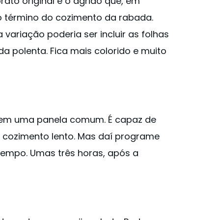
to original é o agrião que, em
o término do cozimento da rabada.
variação poderia ser incluir as folhas
da polenta. Fica mais colorido e muito
 em uma panela comum. É capaz de
o cozimento lento. Mas daí programe
 tempo. Umas três horas, após a