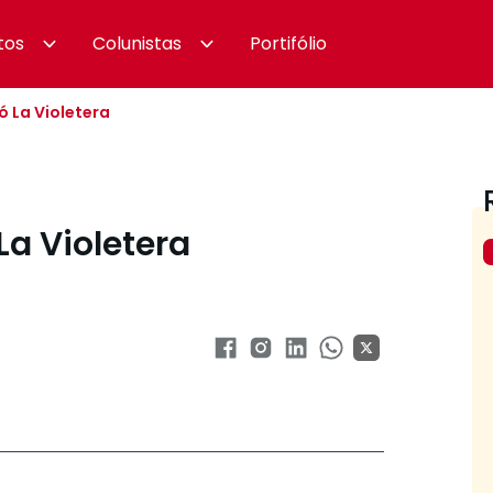
tos
Colunistas
Portifólio
ó La Violetera
La Violetera