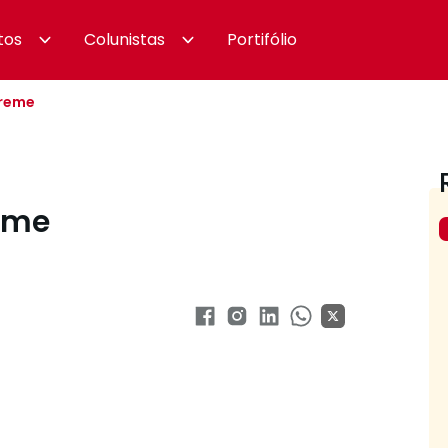
tos
Colunistas
Portifólio
Creme
reme