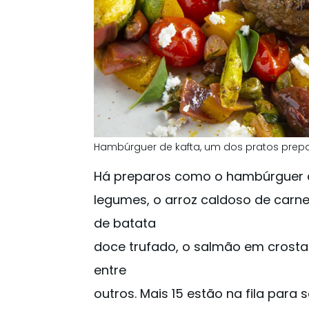
Hambúrguer de kafta, um dos pratos prepa
Há preparos como o hambúrguer 
legumes, o arroz caldoso de carn
de batata
doce trufado, o salmão em crosta 
entre
outros. Mais 15 estão na fila par