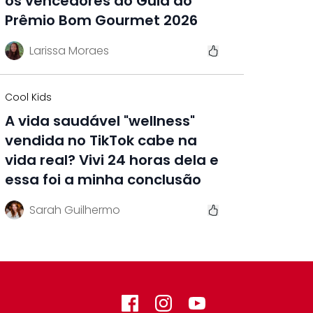
os vencedores do Guia do
Prêmio Bom Gourmet 2026
Larissa Moraes
Cool Kids
A vida saudável "wellness"
vendida no TikTok cabe na
vida real? Vivi 24 horas dela e
essa foi a minha conclusão
Sarah Guilhermo
Facebook
Instagram
GitHub