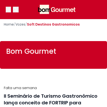
Your Company
Open main menu
Open main menu
Home
/
Vozes
/
Soft Destinos Gastronomicos
Bom Gourmet
Falta uma semana
II Seminário de Turismo Gastronômico
lança conceito de FORTRIP para