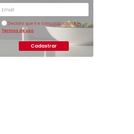
Declaro que li e concordo com os
Termos de uso
Cadastrar