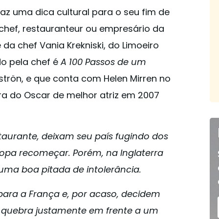
raz uma dica cultural para o seu fim de
hef, restauranteur ou empresário da
da chef Vania Krekniski, do Limoeiro
do pela chef é
A 100 Passos de um
lströn, e que conta com Helen Mirren no
ora do Oscar de melhor atriz em 2007
taurante, deixam seu país fugindo dos
uropa recomeçar. Porém, na Inglaterra
ma boa pitada de intolerância.
para a França e, por acaso, decidem
ro quebra justamente em frente a um