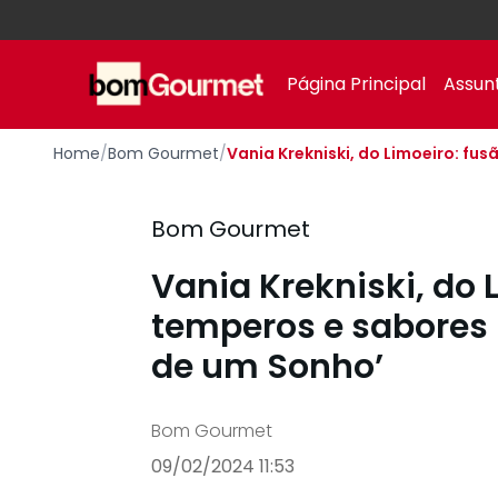
Your Company
Página Principal
Assun
Home
/
Bom Gourmet
/
Vania Krekniski, do Limoeiro: fu
Bom Gourmet
Vania Krekniski, do 
temperos e sabores 
de um Sonho’
Bom Gourmet
09/02/2024 11:53