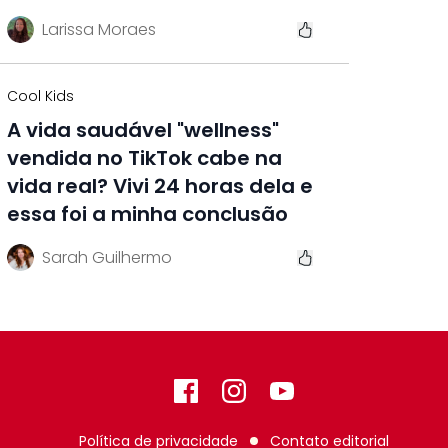
Larissa Moraes
Cool Kids
A vida saudável "wellness"
vendida no TikTok cabe na
vida real? Vivi 24 horas dela e
essa foi a minha conclusão
Sarah Guilhermo
Facebook
Instagram
GitHub
Política de privacidade
Contato editorial