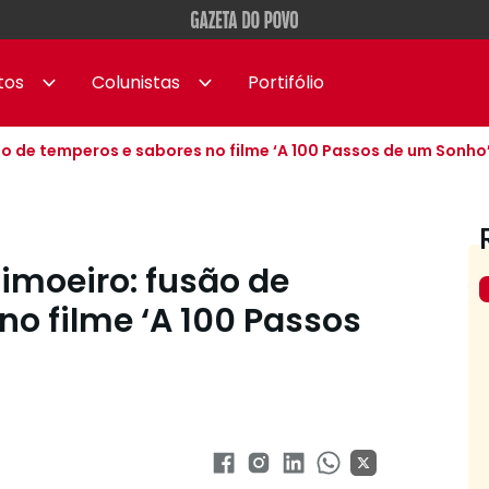
tos
Colunistas
Portifólio
são de temperos e sabores no filme ‘A 100 Passos de um Sonho
Limoeiro: fusão de
no filme ‘A 100 Passos